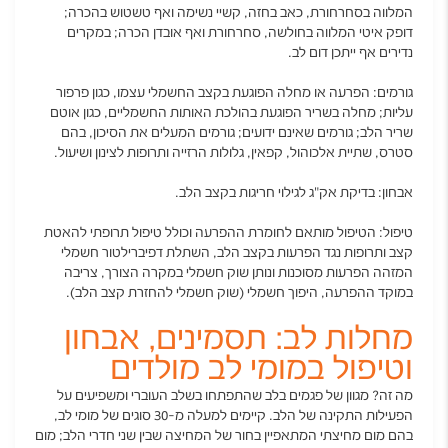
המלווה בסחרחורת, כאב בחזה, קשיי נשימה ואף טשטוש בהכרה;
דופק איטי המלווה בחולשה, סחרחורת ואף אובדן הכרה; במקרים
נדירים אף ייתכן דום לב.
גורמים: הפרעה או מחלה הפוגעת בקצב החשמלי עצמו, כגון פרפור
עליות; מחלה בשריר הפוגעת בהולכת האותות החשמליים, כגון אוטם
שריר הלב; גורמים שאינם ידועים; גורמים המעלים את הסיכון, בהם
סטרס, שתיית אלכוהול, קפאין, גלולות הרזייה ותרופות לצינון ושיעול.
אבחון: בדיקת אק"ג לגילוי חריגות בקצב הלב.
טיפול: הטיפול מותאם לחומרת ההפרעה וכולל טיפול תרופתי להאטת
קצב ותרופות נגד הפרעות בקצב הלב, השתלת דפיברילטור חשמלי
המזהה הפרעות מסוכנות ונותן שוק חשמלי במקרה הצורך, צריבה
במוקד ההפרעה, היפוך חשמלי (שוק חשמלי להחזרת קצב הלב).
מחלות לב: תסמינים, אבחון
וטיפול במומי לב מולדים
מה זה? מגוון של פגמים בלב שהתפתחו בשלב העוברי ומשפיעים על
הפעילות התקינה של הלב. קיימים למעלה מ-30 סוגים של מומי לב,
בהם מום מחיצתי המתאפיין בחור של המחיצה שבין שני חדרי הלב; מום