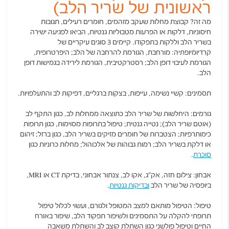
ראשונית של שריר הלב)
מה זה? קבוצת מחלות שעקב מזהמים, חומרים רעילים, תגובות
חיסוניות, דלקות או הפרעות מטבוליות גנטיות, הביאו לפגיעה ישירה
בשריר הלב וללקות בתפקודו. קיימים 3 סוגים עיקריים של
קרדיומיופתיה: מורחבת, הגורמת להרחבה של הלב; היפרטרופית,
הגורמת לעיבוי דופן הלב; רסטרקטיבית, הגורמת לירידה בגמישות דופן
הלב.
תסמינים: קשיי נשימה, עייפות, בצקות ברגליים, דפיקות לב והתעלפויות.
גורמים: היחלשות של שריר הלב כתוצאה ממחלות לב, כגון התקף לב
(אוטם שריר הלב); נטייה גנטית; טיפול בתרופות מסוימות, כגון תרופות
כימותרפיות; הצטברות של חומרים מזיקים בשריר הלב, כגון ברזל; זיהום
או דלקת בשריר הלב; רמות גבוהות של אלכוהול; מחלות כרוניות כגון
סוכרת
.
אבחון: צילום חזה, אק"ג, אקו לב, צנתור אבחוני, בדיקת CT או MRI,
ביופסיה של שריר הלב
ובדיקות גנטיות
.
טיפול: הטיפול מותאם למצב המטופל ולגורם, ועשוי לכלול טיפול
תרופתי להקלה על התסמינים ולשיפור תפקוד הלב, שיפור באורח
החיים וטיפול פולשני כגון השתלת קוצב לב והשתלת משאבה