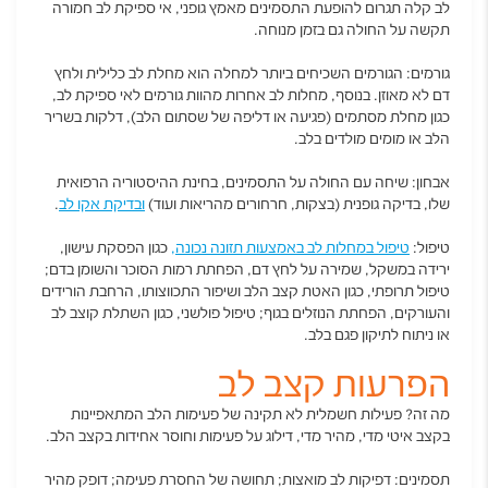
לב קלה תגרום להופעת התסמינים מאמץ גופני, אי ספיקת לב חמורה
תקשה על החולה גם בזמן מנוחה.
גורמים: הגורמים השכיחים ביותר למחלה הוא מחלת לב כלילית ולחץ
דם לא מאוזן. בנוסף, מחלות לב אחרות מהוות גורמים לאי ספיקת לב,
כגון מחלת מסתמים (פגיעה או דליפה של שסתום הלב), דלקות בשריר
הלב או מומים מולדים בלב.
אבחון: שיחה עם החולה על התסמינים, בחינת ההיסטוריה הרפואית
שלו, בדיקה גופנית (בצקות, חרחורים מהריאות ועוד)
ובדיקת אקו לב
.
טיפול:
טיפול במחלות לב באמצעות תזונה נכונה
,
כגון הפסקת עישון,
ירידה במשקל, שמירה על לחץ דם, הפחתת רמות הסוכר והשומן בדם;
טיפול תרופתי, כגון האטת קצב הלב ושיפור התכווצותו, הרחבת הורידים
והעורקים, הפחתת הנוזלים בגוף; טיפול פולשני, כגון השתלת קוצב לב
או ניתוח לתיקון פגם בלב.
הפרעות קצב לב
מה זה? פעילות חשמלית לא תקינה של פעימות הלב המתאפיינות
בקצב איטי מדי, מהיר מדי, דילוג על פעימות וחוסר אחידות בקצב הלב.
תסמינים: דפיקות לב מואצות; תחושה של החסרת פעימה; דופק מהיר