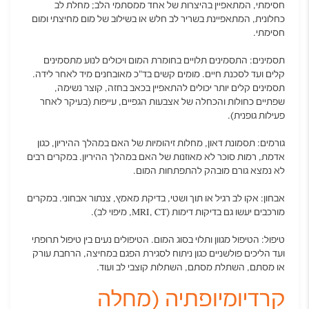
חסימתי, המתאפיין בהיצרות של אחד ממסתמי הלב; מחלת לב
כחלונית, המתאפיינת בשריר לב חלש או בשילוב של מום מחיצתי ומום
חסימתי.
תסמינים: התסמינים תלויים בחומרת המום ויכולים לנוע מתסמינים
קלים ועד לסכנת חיים. מומים קשים בד"כ מאובחנים מיד לאחר לידה.
תסמינים קלים יותר יכולים להתאפיין בכאב בחזה, קוצר נשימה,
שפתיים כחולות והכחלה של אצבעות הגפיים, עייפות (בעיקר לאחר
פעילות גופנית).
גורמים: תסמונת דאון, מחלות זיהומיות של האם במהלך ההיריון, כגון
אדמת, רמות סוכר לא מאוזנות של האם במהלך ההיריון. במקרים רבים
לא נמצא גורם מובהק להתפתחות המום.
אבחון: אקו לב רגיל או תוך ושטי, בדיקת מאמץ, צנתור אבחוני. במקרים
מורכבים יעשו גם בדיקות דימות (MRI, CT, מיפוי לב).
טיפול: הטיפול מגוון ותלוי בסוג המום. הטיפולים נעים בין טיפול תרופתי
ועד הליכים פולשניים כגון ניתוח לסגירת הפגם במחיצה, הרחבת עורק
או מסתם, השתלת מסתם, השתלות קוצבי לב ועוד.
קרדיומיופתיה (מחלה