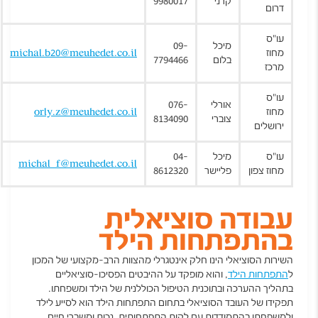
קרני
9980017
דרום
עו"ס
מיכל
09-
מחוז
michal.b20@meuhedet.co.il
בלום
7794466
מרכז
עו"ס
אורלי
076-
מחוז
orly.z@meuhedet.co.il
צוברי
8134090
ירושלים
עו"ס
מיכל
04-
michal_f@meuhedet.co.il
מחוז צפון
פליישר
8612320
עבודה סוציאלית
בהתפתחות הילד
השירות הסוציאלי הינו חלק אינטגרלי מהצוות הרב-מקצועי של המכון
ל
התפתחות הילד
, והוא מופקד על ההיבטים הפסיכו-סוציאליים
בתהליך ההערכה ובתוכנית הטיפול הכוללנית של הילד ומשפחתו.
תפקידו של העובד הסוציאלי בתחום התפתחות הילד הוא לסייע לילד
ולמשפחתו בהתמודדות עם לקות התפתחותית, נכות ומשברי חיים