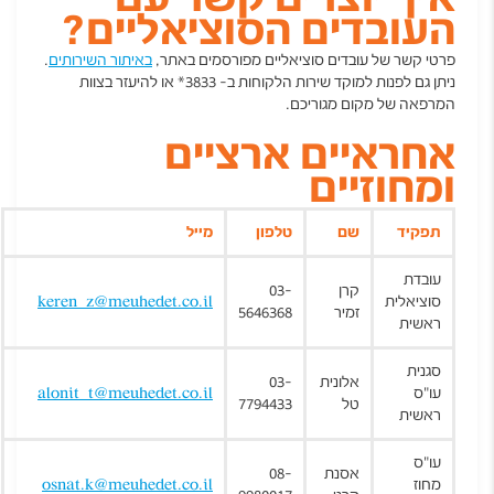
העובדים הסוציאליים?
פרטי קשר של עובדים סוציאליים מפורסמים באתר,
באיתור השירותים
.
ניתן גם לפנות למוקד שירות הלקוחות ב- 3833* או להיעזר בצוות
המרפאה של מקום מגוריכם.
אחראיים ארציים
ומחוזיים
תפקיד
שם
טלפון
מייל
עובדת
קרן
03-
סוציאלית
keren_z@meuhedet.co.il
זמיר
5646368
ראשית
סגנית
אלונית
03-
עו"ס
alonit_t@meuhedet.co.il
טל
7794433
ראשית
עו"ס
אסנת
08-
מחוז
osnat.k@meuhedet.co.il