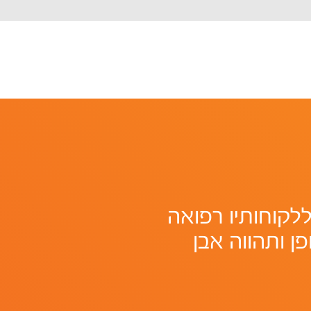
לקוחותיו רפואה
פן ותהווה אבן