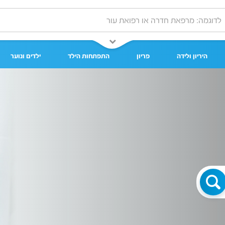
היריון ולידה
פריון
התפתחות הילד
ילדים ונוער